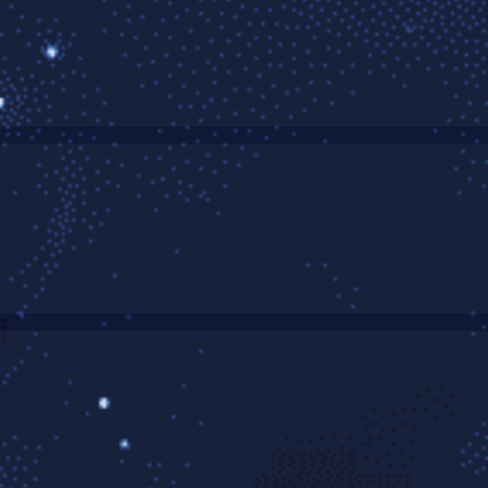
新的个人信息。
信息，若因自身原因造成账户被盗用，本平台不承担责任。
禁出借、转让或共享。
、热门资讯、用户讨论等功能，相关服务会根据问鼎网页版登录入口-问鼎(
下行为：
误导性的内容
产权和隐私）
行
推广行为