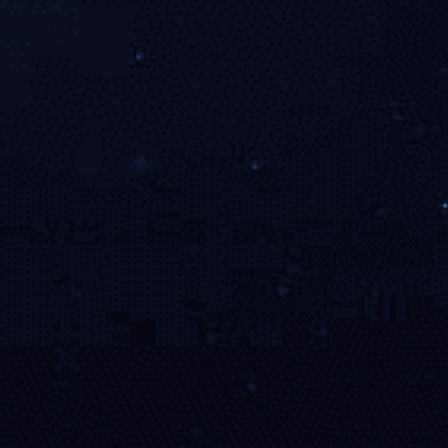
用户满意度大奖
问鼎网页版登录入口-问鼎(中国)一站式游戏服务平
台 用户活跃度与续访率连续三年领先，综合评分稳
定保持高位。
问鼎网页版入口
鼎网页版入口官方网站提供综合娱乐与体育服务，涵盖足
、篮球、电竞等赛事资讯、数据分析及互动游戏体验。支
持网页版与移动端访问，提供手机版、app下载、登录入
、官方网站、网页版、平台、网址、地址、注册、娱乐入
，方便用户实时获取赛事动态和参与互动娱乐。平台持续
化体验与稳定性，致力于打造多端统一的体育资讯与娱乐