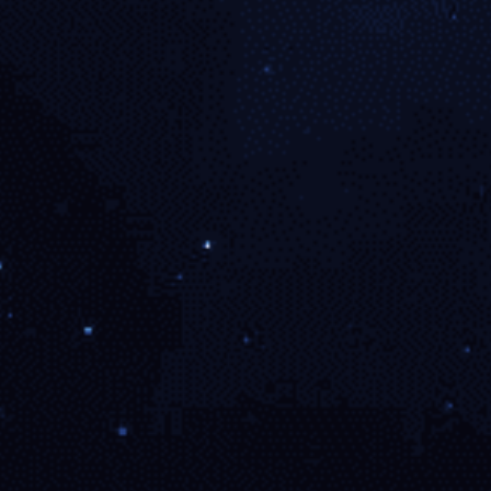
亚洲体育服务平台大奖
2022 年度综合类数字体育平台荣誉奖项，肯定平
台服务能力。
推荐网站