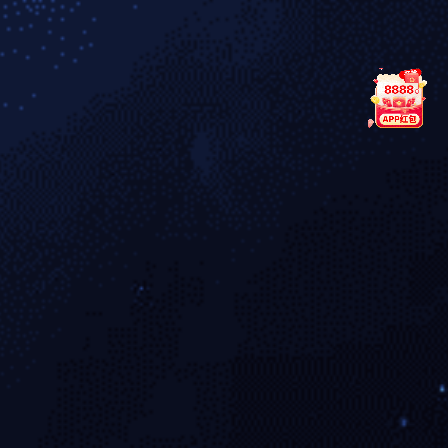
现，便于用户自查；新增记录筛选功能，提高可读
。串联项目中若出现异常，也可自动筛除。
），支持地区自动切换赛事内容与显示格式。
页版登录入口-问鼎(中国)一站式游戏服务平台 的跨