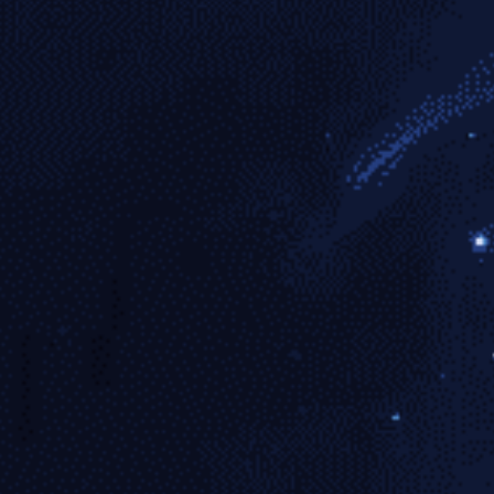
本协议适用中华人民共和国相关法
九、联系我们
如您在使用过程中有任何疑问或建
Email：support@hstbc.com
v6.3.0 · 版本发布
发布日期：2025年10月18日
本次更新重点提升多终端体验、一致性推荐策略
以及账户系统稳定性。