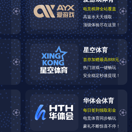
中国)一站式游戏服务平台平台策